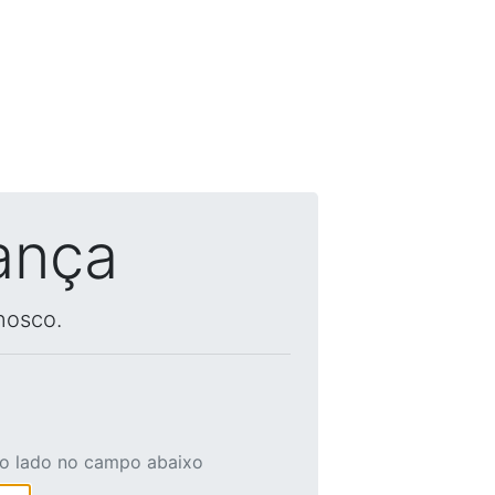
ança
nosco.
ao lado no campo abaixo