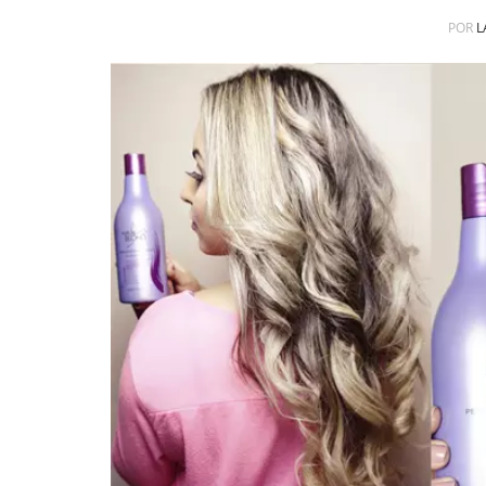
POR
L