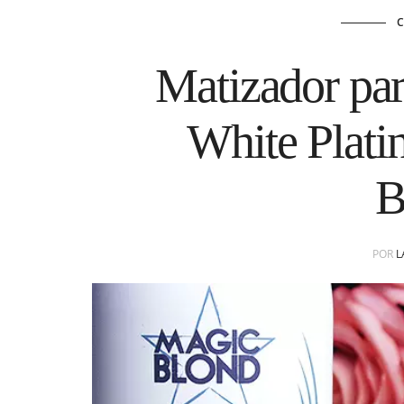
Matizador par
White Plat
B
POR
L