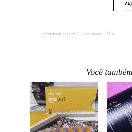
VE
Cabelo Loiro
,
Cabelos
0 Comentários
0
Você também 