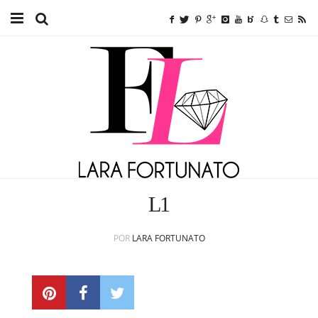
Home
TUTORIAIS
BEAUTY
FITNESS
FASHION
L1
ETC.
POR
LARA FORTUNATO
SOBRE MIM
ANUNCIE