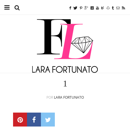
Home
TUTORIAIS
BEAUTY
FITNESS
FASHION
1
ETC.
POR
LARA FORTUNATO
SOBRE MIM
ANUNCIE