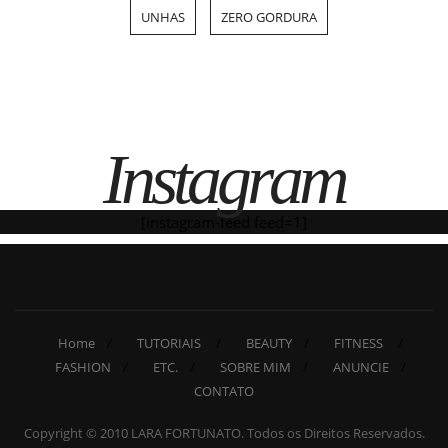
UNHAS
ZERO GORDURA
Instagram
[instagram-feed feed=1]
Home
TUTORIAIS
BEAUTY
FITNESS
FASHION
ETC.
SOBRE MIM
ANUNCIE
CONTATO
Copyright © 2010 LARA FORTUNATO. Todos os Direitos Reservados.