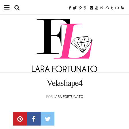
Home
TUTORIAIS
BEAUTY
FITNESS
FASHION
Velashape4
ETC.
POR
LARA FORTUNATO
SOBRE MIM
ANUNCIE