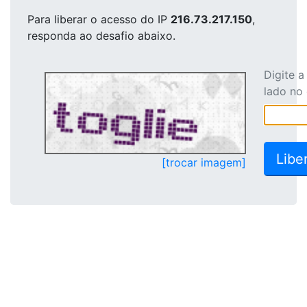
Para liberar o acesso
do IP
216.73.217.150
,
responda ao desafio abaixo.
Digite 
lado no
[trocar imagem]