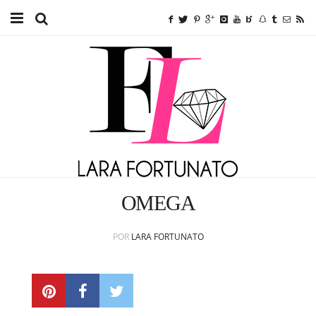
Home
TUTORIAIS
BEAUTY
FITNESS
FASHION
OMEGA
ETC.
POR
LARA FORTUNATO
SOBRE MIM
ANUNCIE