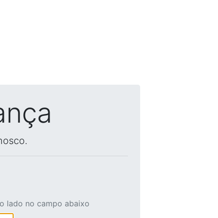
ança
nosco.
ao lado no campo abaixo