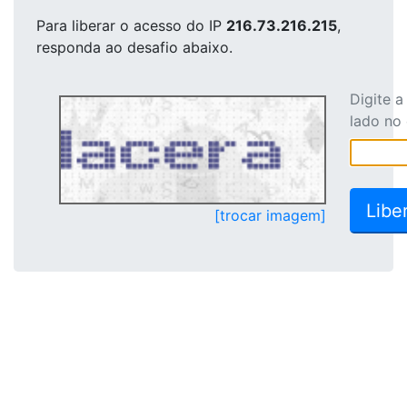
Para liberar o acesso
do IP
216.73.216.215
,
responda ao desafio abaixo.
Digite 
lado no
[trocar imagem]