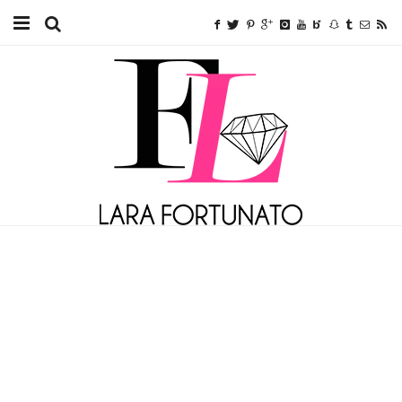
Home
TUTORIAIS
BEAUTY
FITNESS
FASHION
ETC.
SOBRE MIM
ANUNCIE