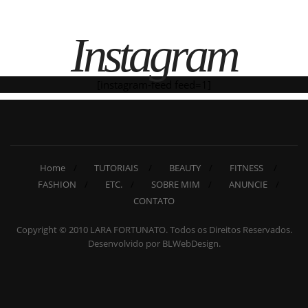
Instagram
[instagram-feed feed=1]
Home
TUTORIAIS
BEAUTY
FITNESS
FASHION
ETC.
SOBRE MIM
ANUNCIE
CONTATO
Copyright © 2010 LARA FORTUNATO. Todos os Direitos Reservados.
Desenvolvido por BLWebDesign.