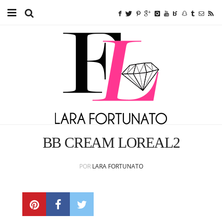
Home
TUTORIAIS
BEAUTY
FITNESS
FASHION
BB CREAM LOREAL2
ETC.
POR
LARA FORTUNATO
SOBRE MIM
ANUNCIE