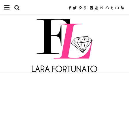
Home
TUTORIAIS
BEAUTY
FITNESS
FASHION
ETC.
SOBRE MIM
ANUNCIE