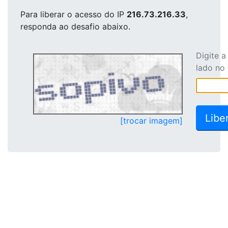
Para liberar o acesso
do IP
216.73.216.33
,
responda ao desafio abaixo.
Digite 
lado no
[trocar imagem]