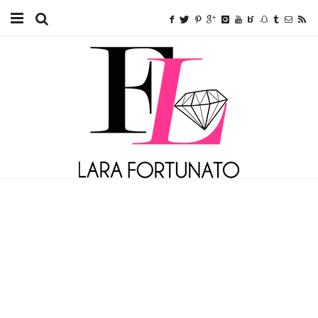
Home
TUTORIAIS
BEAUTY
FITNESS
FASHION
ETC.
SOBRE MIM
ANUNCIE