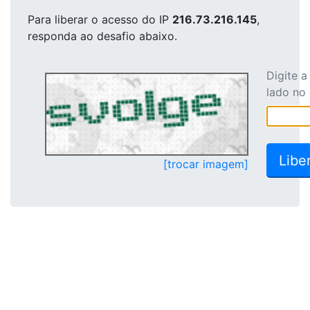
Para liberar o acesso
do IP
216.73.216.145
,
responda ao desafio abaixo.
Digite 
lado no
[trocar imagem]