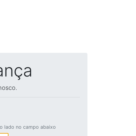
ança
nosco.
ao lado no campo abaixo