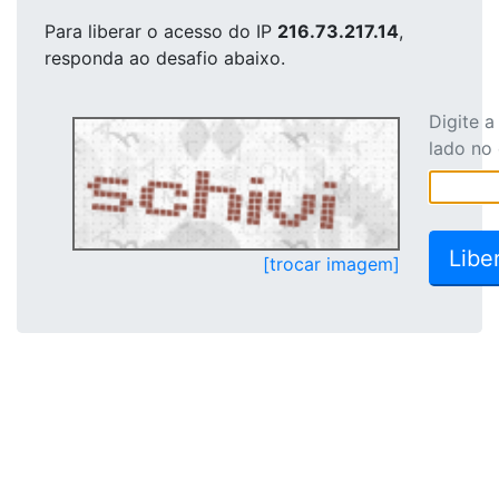
Para liberar o acesso
do IP
216.73.217.14
,
responda ao desafio abaixo.
Digite 
lado no
[trocar imagem]