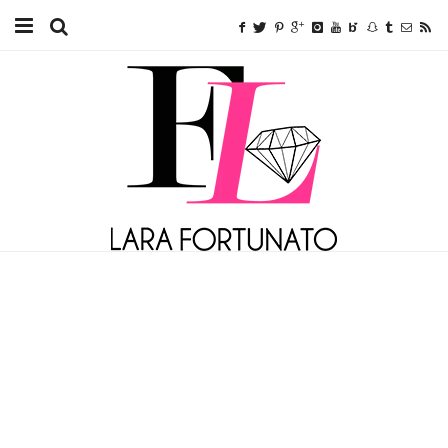
Home
TUTORIAIS
BEAUTY
FITNESS
FASHION
ETC.
SOBRE MIM
ANUNCIE