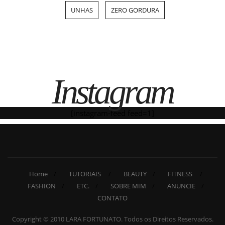
UNHAS
ZERO GORDURA
Instagram
[instagram-feed feed=1]
Home
TUTORIAIS
BEAUTY
FITNESS
FASHION
ETC.
SOBRE MIM
ANUNCIE
CONTATO
Copyright © 2010 LARA FORTUNATO. Todos os Direitos Reservados.