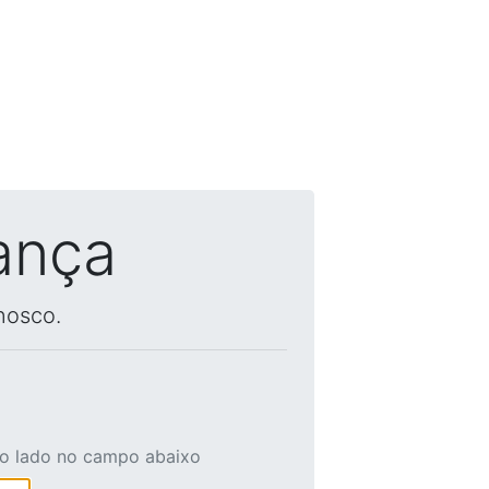
ança
nosco.
ao lado no campo abaixo