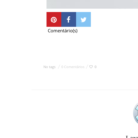
Comentário(s)
No tags
0 Comentários
0