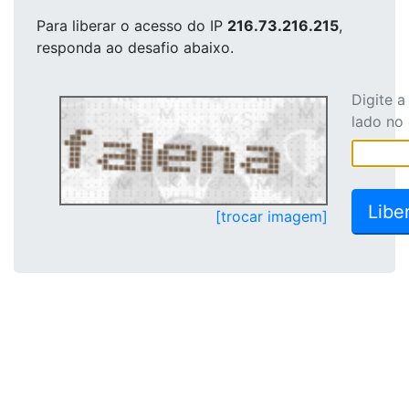
Para liberar o acesso
do IP
216.73.216.215
,
responda ao desafio abaixo.
Digite 
lado no
[trocar imagem]