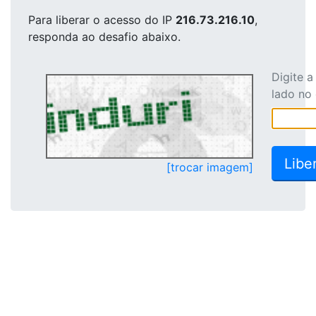
Para liberar o acesso
do IP
216.73.216.10
,
responda ao desafio abaixo.
Digite 
lado no
[trocar imagem]