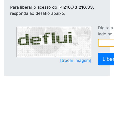
Para liberar o acesso
do IP
216.73.216.33
,
responda ao desafio abaixo.
Digite 
lado no
[trocar imagem]