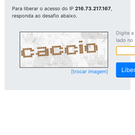
Para liberar o acesso
do IP
216.73.217.167
,
responda ao desafio abaixo.
Digite 
lado no
[trocar imagem]